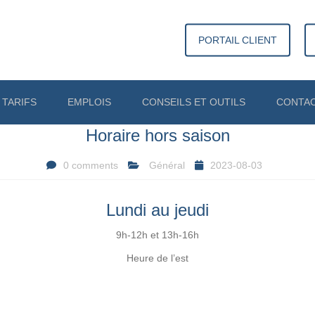
PORTAIL CLIENT
TARIFS
EMPLOIS
CONSEILS ET OUTILS
CONTA
Horaire hors saison
LIENS UTILES
TAXGPT
0 comments
Général
2023-08-03
Lundi au jeudi
9h-12h et 13h-16h
Heure de l’est