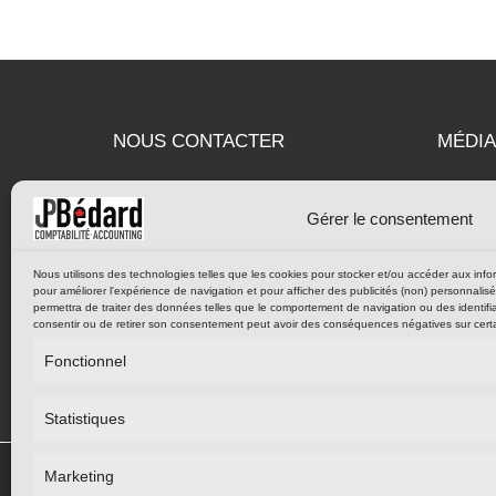
NOUS CONTACTER
MÉDIA
Fac
Gérer le consentement
1 (613) 366-6163
1 (855) 366-6163 (sans frais)
Nous utilisons des technologies telles que les cookies pour stocker et/ou accéder aux inform
pour améliorer l'expérience de navigation et pour afficher des publicités (non) personnalis
1 (613) 366-6164
permettra de traiter des données telles que le comportement de navigation ou des identifia
consentir ou de retirer son consentement peut avoir des conséquences négatives sur certai
contact@cjpba.com
Fonctionnel
Statistiques
Marketing
Comptabilité JP Bé