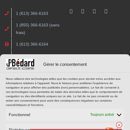
Facebook
1 (613) 366-6163
1 (855) 366-6163 (sans
frais)
1 (613) 366-6164
contact@cjpba.com
Gérer le consentement
HEURES D’OUVERTURE
OUTILS EN LIGNE
Nous utilisons des technologies telles que les cookies pour stocker et/ou accéder aux
informations relatives à l'appareil. Nous le faisons pour améliorer l'expérience de
navigation et pour afficher des publicités (non) personnalisées. Le fait de consentir à
Lundi au jeudi
PORTAIL CLIENT
ces technologies nous permettra de traiter des données telles que le comportement de
navigation ou des identifiants uniques sur ce site. Le fait de ne pas consentir ou de
9h à 16h
retirer son consentement peut avoir des conséquences négatives sur certaines
(heure de l’est)
caractéristiques et fonctions.
PRENDRE UN RENDEZ-VOUS
Fonctionnel
Toujours activé
Statistiques