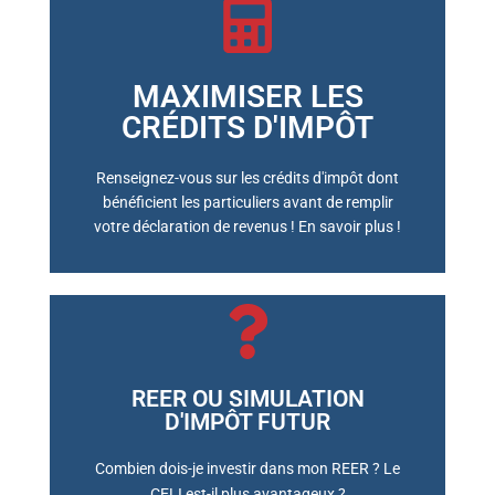
MAXIMISER LES
RÉSERVER UNE RÉUNION
CRÉDITS D'IMPÔT
Renseignez-vous sur les crédits d'impôt dont
bénéficient les particuliers avant de remplir
votre déclaration de revenus ! En savoir plus !
REER OU SIMULATION
D'IMPÔT FUTUR
RÉSERVER UNE RÉUNION
Combien dois-je investir dans mon REER ? Le
CELI est-il plus avantageux ?