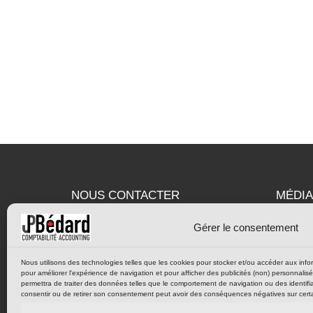
NOUS CONTACTER
MÉDIA
Gérer le consentement
Fac
1 (613) 366-6163
Nous utilisons des technologies telles que les cookies pour stocker et/ou accéder aux inform
1 (855) 366-6163 (sans frais)
pour améliorer l'expérience de navigation et pour afficher des publicités (non) personnalis
permettra de traiter des données telles que le comportement de navigation ou des identifia
consentir ou de retirer son consentement peut avoir des conséquences négatives sur certai
1 (613) 366-6164