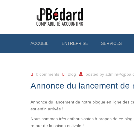
ACCUEIL
ENTREPRISE
SERVICES
NOTRE ÉQUIPE
PARTICULIERS
NOTRE ENTREPRISE
ENTREPRISES
0 comments
Blog
posted by
admin@cjpba.
PROPRIÉTAIRE
Annonce du lancement de no
Annonce du lancement de notre blogue en ligne dès cet
est enfin arrivée !
Nous sommes très enthousiastes à propos de ce blogue 
retour de la saison estivale !