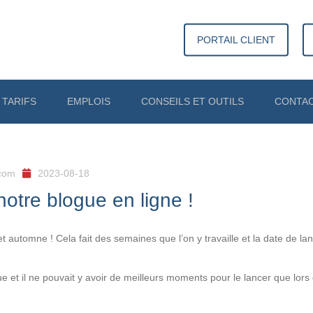
PORTAIL CLIENT
TARIFS
EMPLOIS
CONSEILS ET OUTILS
CONTA
LIENS UTILES
TAXGPT
com
2023-08-18
tre blogue en ligne !
 automne ! Cela fait des semaines que l’on y travaille et la date de l
et il ne pouvait y avoir de meilleurs moments pour le lancer que lors