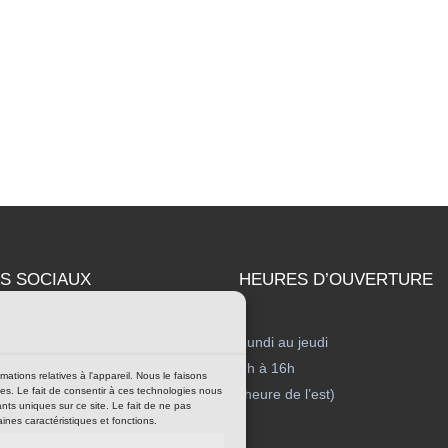
S SOCIAUX
HEURES D’OUVERTURE
ebook
Lundi au jeudi
9h à 16h
ations relatives à l'appareil. Nous le faisons
ées. Le fait de consentir à ces technologies nous
(heure de l’est)
nts uniques sur ce site. Le fait de ne pas
nes caractéristiques et fonctions.